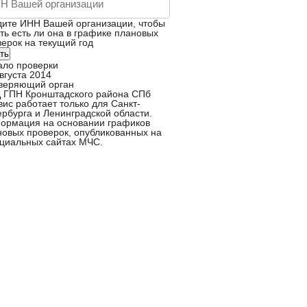
дите ИНН Вашей организации, чтобы
ть есть ли она в графике плановых
ерок на текущий год
ть
ало проверки
вгуста 2014
веряющий орган
 ГПН Кронштадского района СПб
ис работает только для Санкт-
рбурга и Ленинградской области.
ормация на основании графиков
новых проверок, опубликованных на
циальных сайтах МЧС.