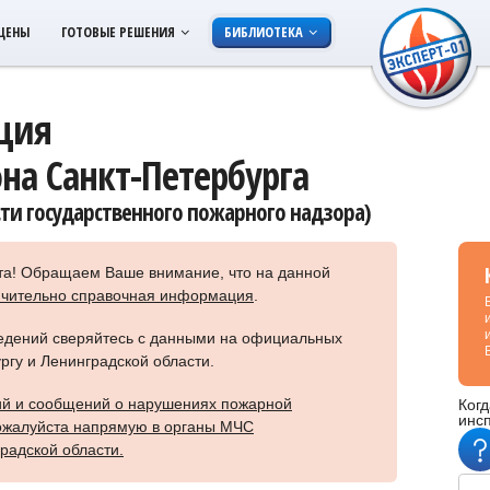
ЦЕНЫ
ГОТОВЫЕ РЕШЕНИЯ
БИБЛИОТЕКА
ция
на Санкт-Петербурга
ти государственного пожарного надзора)
та! Обращаем Ваше внимание, что на данной
ючительно справочная информация
.
ведений сверяйтесь с данными на официальных
ргу
и Ленинградской области.
ний и сообщений о нарушениях пожарной
Когд
инс
ожалуйста напрямую в органы МЧС
радской области.