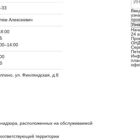
6-33
Вве
узна
пров
тем Алексеевич
Узна
Нач
18:00
24 а
45
Про
ОНД
00–14:00
Серв
Пете
Инф
.00
пла
00
офи
олпино, ул. Финляндская, д.8
 надзора, расположенных на обслуживаемой
соответствующей территории