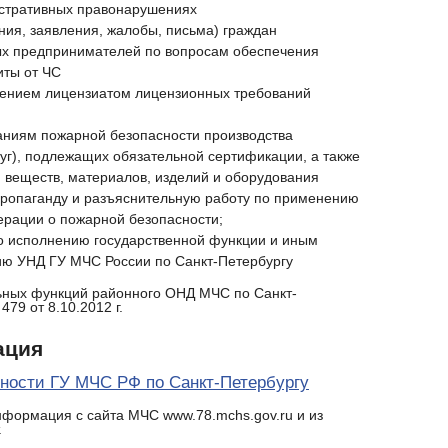
истративных правонарушениях
ия, заявления, жалобы, письма) граждан
ых предпринимателей по вопросам обеспечения
иты от ЧС
дением лицензиатом лицензионных требований
ваниям пожарной безопасности производства
луг), подлежащих обязательной сертификации, а также
) веществ, материалов, изделий и оборудования
ропаганду и разъяснительную работу по применению
ерации о пожарной безопасности;
о исполнению государственной функции и иным
ию УНД ГУ МЧС России по Санкт-Петербургу
ьных функций районного ОНД МЧС по Санкт-
79 от 8.10.2012 г.
ация
ности ГУ МЧС РФ по Санкт-Петербургу
нформация с сайта МЧС www.78.mchs.gov.ru и из
.