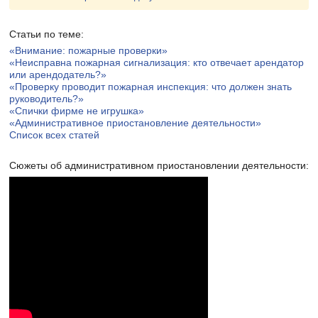
Статьи по теме:
«Внимание: пожарные проверки»
«Неисправна пожарная сигнализация: кто отвечает арендатор
или арендодатель?»
«Проверку проводит пожарная инспекция: что должен знать
руководитель?»
«Спички фирме не игрушка»
«Административное приостановление деятельности»
Список всех статей
Сюжеты об административном приостановлении деятельности: