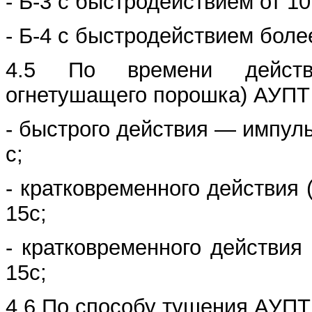
- Б-3 с быстродействием от 10
- Б-4 с быстродействием более
4.5 По времени действи
огнетушащего порошка) АУПТ
- быстрого действия — импуль
с;
- кратковременного действия 
15с;
- кратковременного действия
15с;
4.6 По способу тушения АУПТ